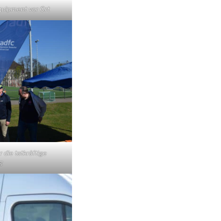
Equipment vor Ort
 die tatkräftige
g