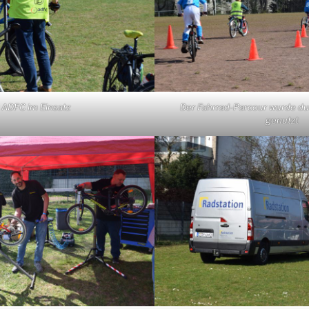
 ADFC im Einsatz
Der Fahrrad-Parcour wurde dur
genutzt