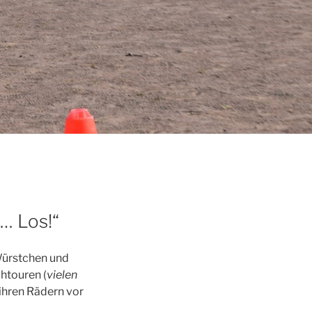
?… Los!“
Würstchen und
chtouren (
vielen
 ihren Rädern vor