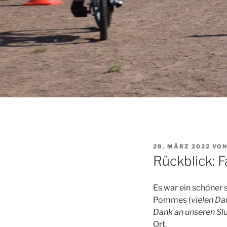
VERÖFFENTLICHT
28. MÄRZ 2022
VO
AM
Rückblick: F
Es war ein schöner
Pommes (
vielen Da
Dank an unseren Sl
Ort.