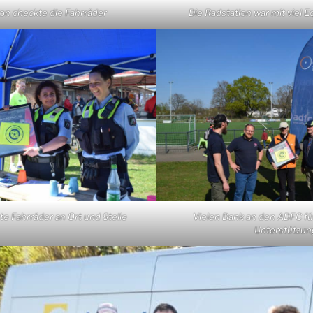
ion checkte die Fahrräder
Die Radstation war mit viel 
rte Fahrräder an Ort und Stelle
Vielen Dank an den ADFC für
Unterstützun