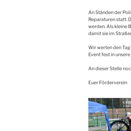
An Ständen der Pol
Reparaturen statt. 
werden. Als kleine 
damit sie im Straße
Wir werten den Tag 
Event fest in unser
An dieser Stelle noc
Euer Förderverein