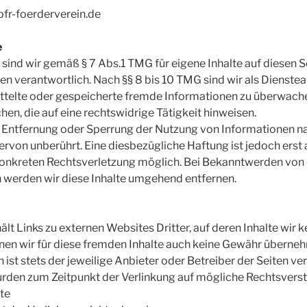
pfr-foerderverein.de
e
 sind wir gemäß § 7 Abs.1 TMG für eigene Inhalte auf diesen 
n verantwortlich. Nach §§ 8 bis 10 TMG sind wir als Dienstea
mittelte oder gespeicherte fremde Informationen zu überwach
en, die auf eine rechtswidrige Tätigkeit hinweisen.
r Entfernung oder Sperrung der Nutzung von Informationen n
ervon unberührt. Eine diesbezügliche Haftung ist jedoch erst
 konkreten Rechtsverletzung möglich. Bei Bekanntwerden vo
 werden wir diese Inhalte umgehend entfernen.
t Links zu externen Websites Dritter, auf deren Inhalte wir k
en wir für diese fremden Inhalte auch keine Gewähr übernehm
n ist stets der jeweilige Anbieter oder Betreiber der Seiten ve
urden zum Zeitpunkt der Verlinkung auf mögliche Rechtsverst
te