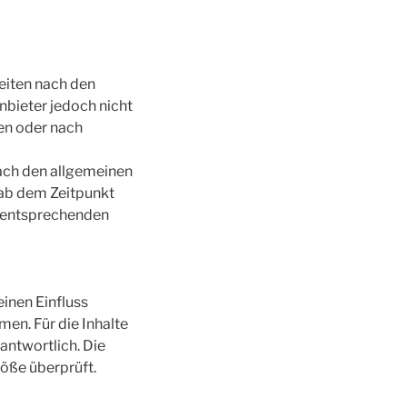
Seiten nach den
nbieter jedoch nicht
en oder nach
ach den allgemeinen
 ab dem Zeitpunkt
n entsprechenden
einen Einfluss
en. Für die Inhalte
rantwortlich. Die
öße überprüft.