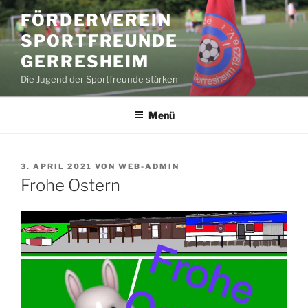
Zum
FÖRDERVEREIN
Inhalt
SPORTFREUNDE
springen
GERRESHEIM
Die Jugend der Sportfreunde stärken
Menü
VERÖFFENTLICHT
3. APRIL 2021
VON
WEB-ADMIN
AM
Frohe Ostern